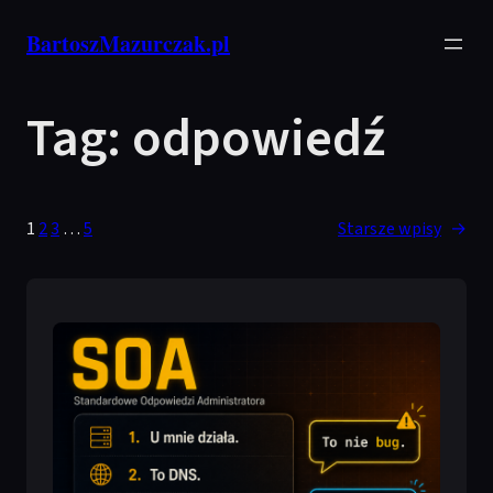
Przejdź
BartoszMazurczak.pl
do
treści
Tag:
odpowiedź
1
2
3
…
5
Starsze wpisy
→