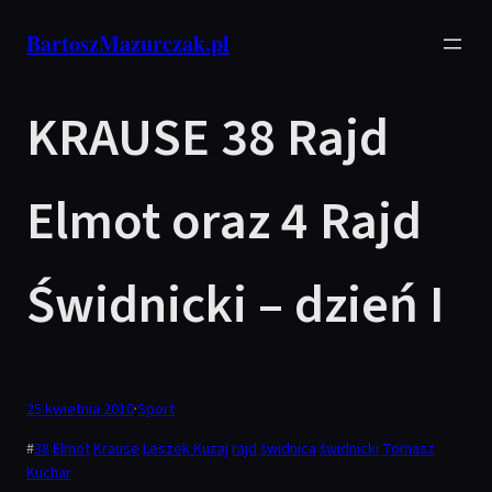
Przejdź
BartoszMazurczak.pl
do
treści
KRAUSE 38 Rajd
Elmot oraz 4 Rajd
Świdnicki – dzień I
25 kwietnia 2010
·
Sport
#
38
Elmot
Krause
Leszek Kuzaj
rajd
świdnica
świdnicki
Tomasz
Kuchar