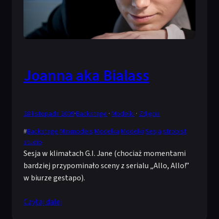
Joanna aka Bialass
28 listopada 2009
·
Backstage
 · 
Modelki
 · 
Zdjęcia
#
Backstage
Maxmodels
Modelka
Modelki
Sesja
strobist
studio
Sesja w klimatach G.I. Jane (chociaż momentami
bardziej przypominało sceny z serialu „Allo, Allo!”
w biurze gestapo).
Czytaj dalej