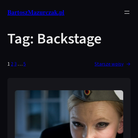
Przejdź
BartoszMazurczak.pl
do
treści
Tag:
Backstage
1
2
3
…
5
Starsze wpisy
→