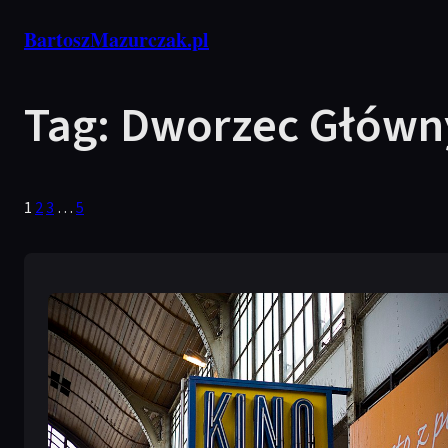
Przejdź
BartoszMazurczak.pl
do
treści
Tag:
Dworzec Główn
1
2
3
…
5