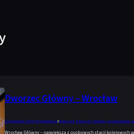
y
Dworzec Główny – Wrocław
10 kwietnia 2010
·
Architektura
#
Dworzec
Dworzec Główny
przebudowa
r
Wrocław Główny – największa z osobowych stacji kolejowych w