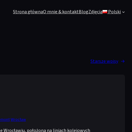
Strona główna
O mnie & kontakt
Blog
Zdjęcia
Polski
Starsze wpisy
→
emont
Wrocław
e Wrocławiu, położona na liniach kolejowych