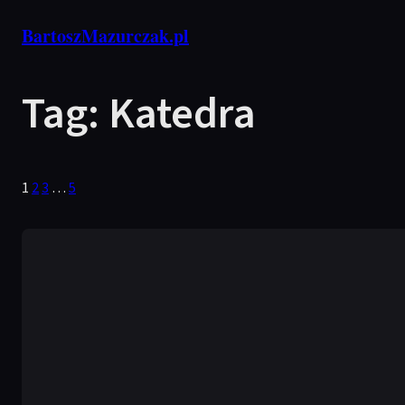
Przejdź
BartoszMazurczak.pl
do
treści
Tag:
Katedra
1
2
3
…
5