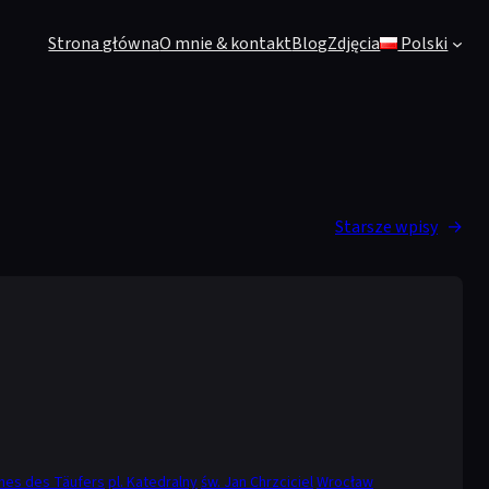
Strona główna
O mnie & kontakt
Blog
Zdjęcia
Polski
Starsze wpisy
→
nnes des Täufers
pl. Katedralny
św. Jan Chrzciciel
Wrocław