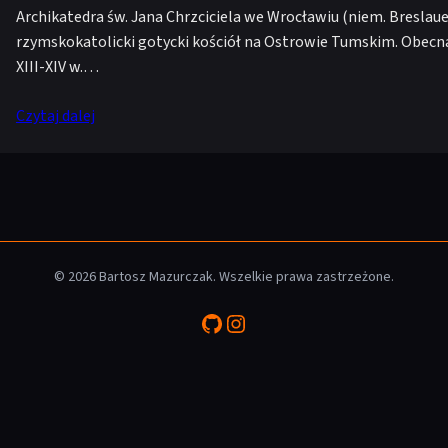
Archikatedra św. Jana Chrzciciela we Wrocławiu (niem. Breslaue
rzymskokatolicki gotycki kościół na Ostrowie Tumskim. Obecna
XIII-XIV w.…
Czytaj dalej
© 2026 Bartosz Mazurczak. Wszelkie prawa zastrzeżone.
GitHub
Instagram