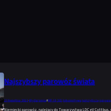
Najszybszy parowóz świata
23 kwietnia 2011
·
Wydarzenia
#
BR 18 201
lokomotywa
najszybsza
parowa
Niemiecki parowóz, należący do Towarzystwa LDC eV Cottbus, p