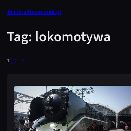
Przejdź
BartoszMazurczak.pl
do
treści
Tag:
lokomotywa
1
2
3
…
5