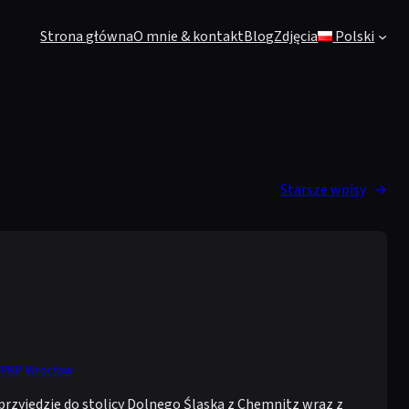
Strona główna
O mnie & kontakt
Blog
Zdjęcia
Polski
Starsze wpisy
→
PKP
Wrocław
rzyjedzie do stolicy Dolnego Śląska z Chemnitz wraz z