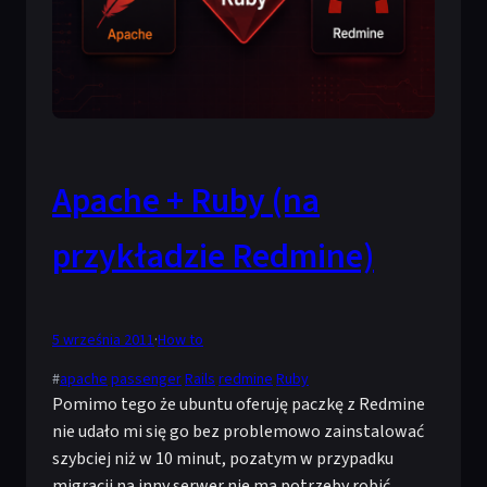
Apache + Ruby (na
przykładzie Redmine)
5 września 2011
·
How to
#
apache
passenger
Rails
redmine
Ruby
Pomimo tego że ubuntu oferuję paczkę z Redmine
nie udało mi się go bez problemowo zainstalować
szybciej niż w 10 minut, pozatym w przypadku
migracji na inny serwer nie ma potrzeby robić…