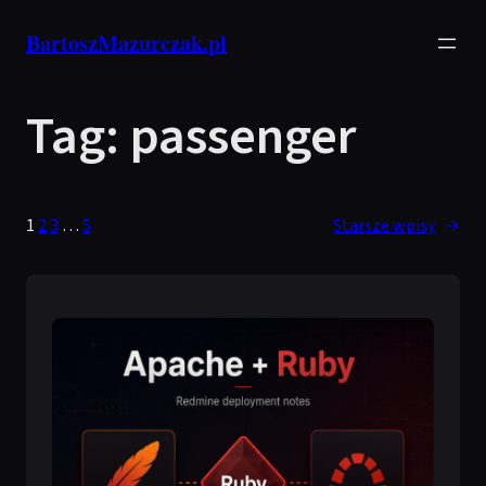
Przejdź
BartoszMazurczak.pl
do
treści
Tag:
passenger
1
2
3
…
5
Starsze wpisy
→