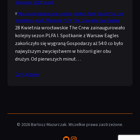
31 marca 2010
·
Sport
#
Aki Jones
inauguracja sezonu
Intakus Park
Jakun Płaczek
Kamil Ruta
Mark Philmore
PLFA
The Crew
Warsaw Eagles
28 Kwietnia wrocławskie The Crew zainaugurowało
kolejny sezon PLFA I. Spotkanie z Warsaw Eagles
zakończyło się wygraną Gospodarzy aż 54:0 co było
najwyższym zwycięstwem w historii gier obu
drużyn. Od pierwszych minut…
Czytaj dalej
© 2026 Bartosz Mazurczak. Wszelkie prawa zastrzeżone.
GitHub
Instagram