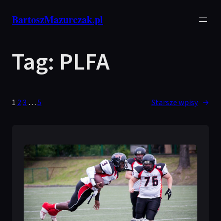
Przejdź
BartoszMazurczak.pl
do
treści
Tag:
PLFA
1
2
3
…
5
Starsze wpisy
→