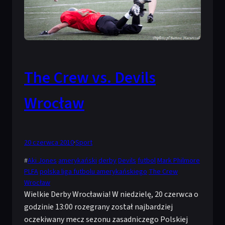
The Crew vs. Devils
Wrocław
20 czerwca 2010
·
Sport
#
Aki Jones
amerykański
derby
Devils
futbol
Mark Philmore
PLFA
polska liga futbolu amerykańskiego
The Crew
Wrocław
Wielkie Derby Wrocławia! W niedzielę, 20 czerwca o
godzinie 13:00 rozegrany został najbardziej
oczekiwany mecz sezonu zasadniczego Polskiej