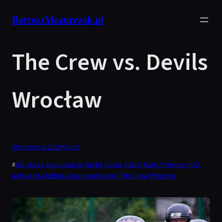
Przejdź
BartoszMazurczak.pl
do
treści
The Crew vs. Devils
Wrocław
20 czerwca 2010
·
Sport
#
Aki Jones
amerykański
derby
Devils
futbol
Mark Philmore
PLFA
polska liga futbolu amerykańskiego
The Crew
Wrocław