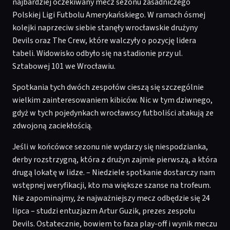
najbardziej oczekiwany mecz sezonu zasadniczego
Polskiej Ligi Futbolu Amerykańskiego. W ramach ósmej
kolejki naprzeciw siebie stanęły wrocławskie drużyny
Devils oraz The Crew, które walczyły o pozycję lidera
tabeli. Widowisko odbyło się na stadionie przy ul.
Sztabowej 101 we Wrocławiu.
Spotkania tych dwóch zespołów cieszą się szczególnie
wielkim zainteresowaniem kibiców. Nic w tym dziwnego,
gdyż w tych pojedynkach wrocławscy futboliści atakują ze
zdwojoną zaciekłością.
Jeśli w końcówce sezonu nie wydarzy się niespodzianka,
derby rozstrzygną, która z drużyn zajmie pierwszą, a która
drugą lokatę w lidze. – Niedziele spotkanie dostarczy nam
wstępnej weryfikacji, kto ma większe szanse na trofeum.
Nie zapominajmy, że najważniejszy mecz odbędzie się 24
lipca – studzi entuzjazm Artur Guzik, prezes zespołu
Devils. Ostatecznie, bowiem to faza play-off i wynik meczu