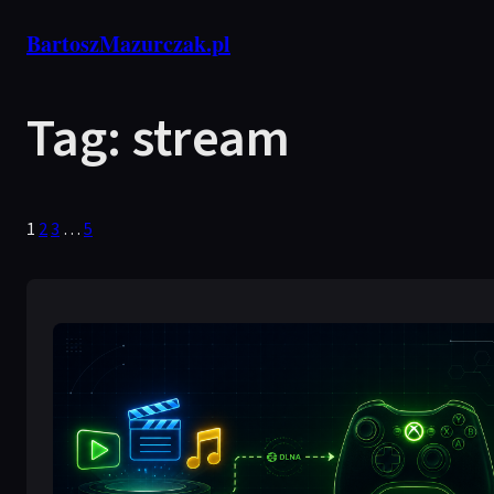
Przejdź
BartoszMazurczak.pl
do
treści
Tag:
stream
1
2
3
…
5