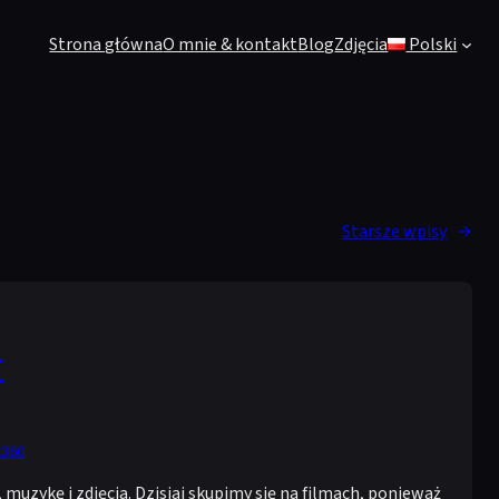
Strona główna
O mnie & kontakt
Blog
Zdjęcia
Polski
Starsze wpisy
→
r
x360
muzykę i zdjęcia. Dzisiaj skupimy się na filmach, ponieważ