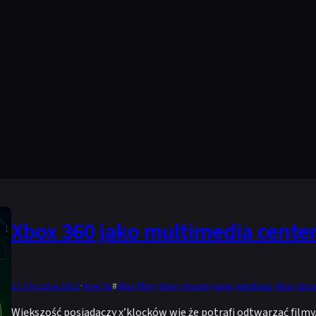
Xbox 360 jako multimedia cente
11 stycznia 2011
·
How to
#
dlna
filmy
linux
stream
upnp
windows
xbox
xbo
Większość posiadaczy x’klocków wie że potrafi odtwarzać filmy, 