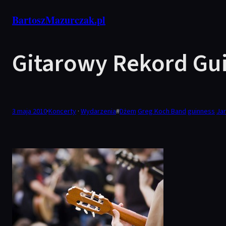
Przejdź
BartoszMazurczak.pl
do
treści
Gitarowy Rekord Gui
3 maja 2010
·
Koncerty
 · 
Wydarzenia
#
Dżem
Greg Koch Band
guinness
Ja