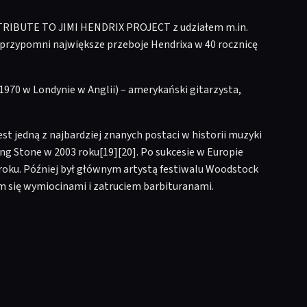
e TRIBUTE TO JIMI HENDRIX PROJECT z udziałem m.in.
 przypomni największe przeboje Hendrixa w 40 rocznicę
1970 w Londynie w Anglii) – amerykański gitarzysta,
st jedną z najbardziej znanych postaci w historii muzyki
g Stone w 2003 roku[19][20]. Po sukcesie w Europie
 roku. Później był głównym artystą festiwalu Woodstock
em się wymiocinami i zatruciem barbituranami.