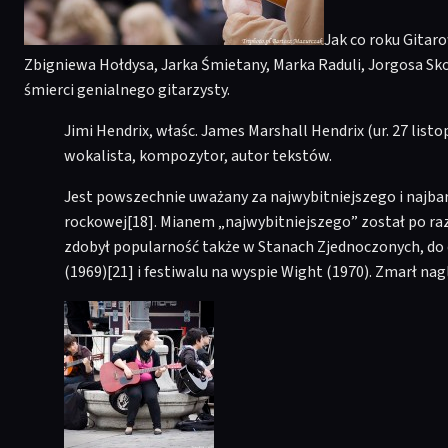
Jak co roku Gitar
Zbigniewa Hołdysa, Jarka Śmietany, Marka Raduli, Jorgosa Sk
śmierci genialnego gitarzysty.
Jimi Hendrix, właśc. James Marshall Hendrix (ur. 27 lis
wokalista, kompozytor, autor tekstów.
Jest powszechnie uważany za najwybitniejszego i najbard
rockowej[18]. Mianem „najwybitniejszego” został po ra
zdobył popularność także w Stanach Zjednoczonych, do 
(1969)[21] i festiwalu na wyspie Wight (1970). Zmarł n