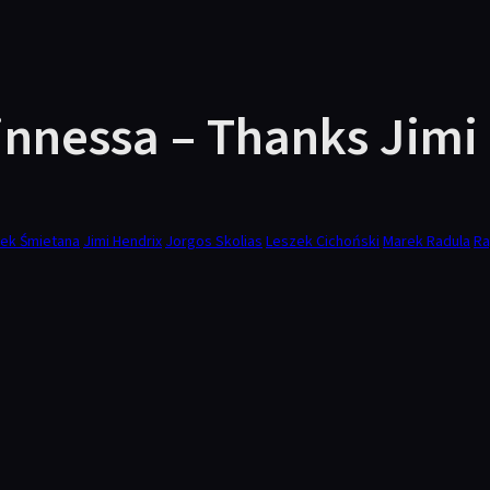
nnessa – Thanks Jimi 
rek Śmietana
Jimi Hendrix
Jorgos Skolias
Leszek Cichoński
Marek Radula
Ra