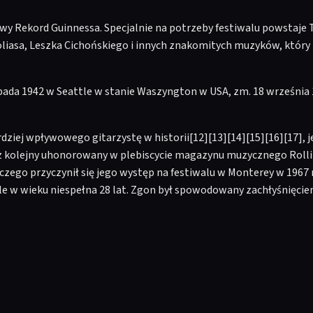
owy Rekord Guinnessa. Specjalnie na potrzeby festiwalu powstaj
oliasa, Leszka Cichońskiego i innych znakomitych muzyków, który
topada 1942 w Seattle w stanie Waszyngton w USA, zm. 18 września 
ziej wpływowego gitarzystę w historii[12][13][14][15][16][17], je
z kolejny uhonorowany w plebiscycie magazynu muzycznego Rollin
czego przyczynił się jego występ na festiwalu w Monterey w 1967
agle w wieku niespełna 28 lat. Zgon był spowodowany zachłyśnięci