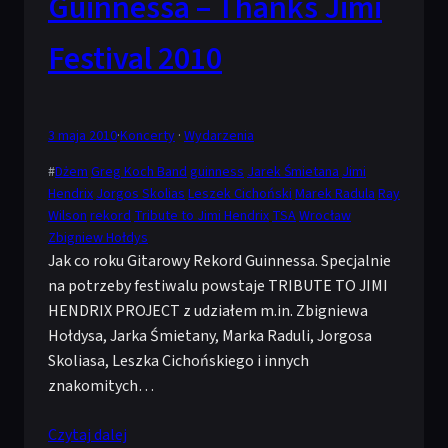
Guinnessa – Thanks Jimi
Festival 2010
3 maja 2010
·
Koncerty
 · 
Wydarzenia
#
Dżem
Greg Koch Band
guinness
Jarek Śmietana
Jimi
Hendrix
Jorgos Skolias
Leszek Cichoński
Marek Radula
Ray
Wilson
rekord
Tribute to Jimi Hendrix
TSA
Wrocław
Zbigniew Hołdys
Jak co roku Gitarowy Rekord Guinnessa. Specjalnie
na potrzeby festiwalu powstaje TRIBUTE TO JIMI
HENDRIX PROJECT z udziałem m.in. Zbigniewa
Hołdysa, Jarka Śmietany, Marka Raduli, Jorgosa
Skoliasa, Leszka Cichońskiego i innych
znakomitych…
Czytaj dalej