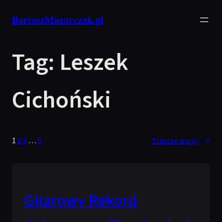
Przejdź
BartoszMazurczak.pl
do
treści
Tag:
Leszek
Cichoński
1
2
3
…
5
Starsze wpisy
→
Gitarowy Rekord