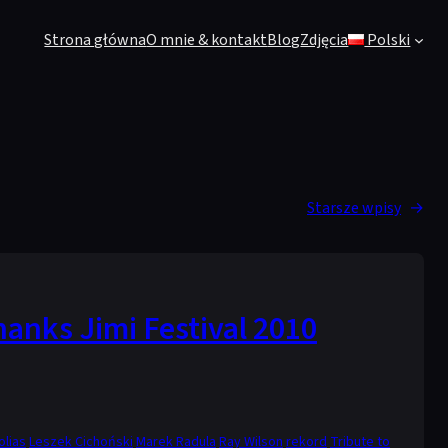
Strona główna
O mnie & kontakt
Blog
Zdjęcia
Polski
Starsze wpisy
→
anks Jimi Festival 2010
olias
Leszek Cichoński
Marek Radula
Ray Wilson
rekord
Tribute to