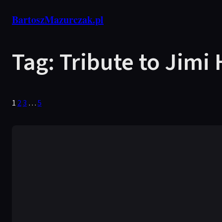
Przejdź
BartoszMazurczak.pl
do
treści
Tag:
Tribute to Jimi
1
2
3
…
5