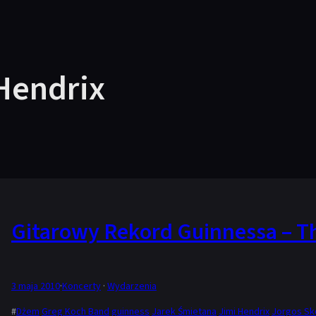
 Hendrix
Gitarowy Rekord Guinnessa – Th
3 maja 2010
·
Koncerty
 · 
Wydarzenia
#
Dżem
Greg Koch Band
guinness
Jarek Śmietana
Jimi Hendrix
Jorgos Sk