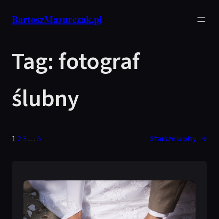
Przejdź
BartoszMazurczak.pl
do
treści
Tag:
fotograf
ślubny
1
2
3
…
5
Starsze wpisy
→