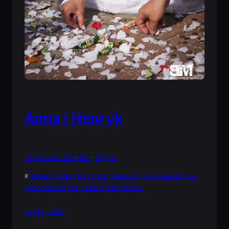
Anna i Henryk
27 września 2010
·
Ślub
 · 
Zdjęcia
#
fotograf ślubny
fotografia
pan młody
panna młoda
para
młoda
plener
sesja ślubna
Ślub
wesele
Czytaj dalej