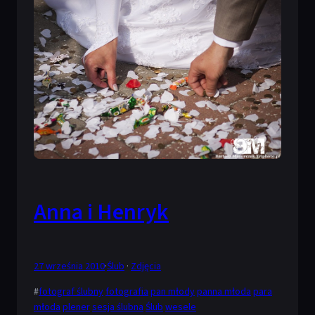
Anna i Henryk
27 września 2010
·
Ślub
 · 
Zdjęcia
#
fotograf ślubny
fotografia
pan młody
panna młoda
para
młoda
plener
sesja ślubna
Ślub
wesele