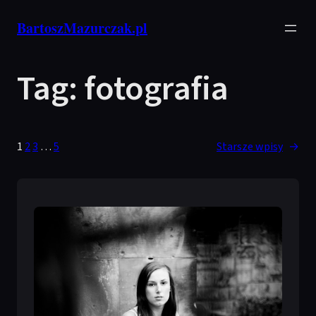
Przejdź
BartoszMazurczak.pl
do
treści
Tag:
fotografia
1
2
3
…
5
Starsze wpisy
→