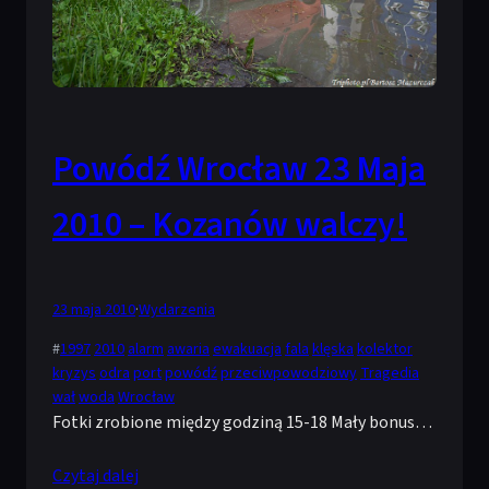
Powódź Wrocław 23 Maja
2010 – Kozanów walczy!
23 maja 2010
·
Wydarzenia
#
1997
2010
alarm
awaria
ewakuacja
fala
klęska
kolektor
kryzys
odra
port
powódź
przeciwpowodziowy
Tragedia
wał
woda
Wrocław
Fotki zrobione między godziną 15-18 Mały bonus…
Czytaj dalej