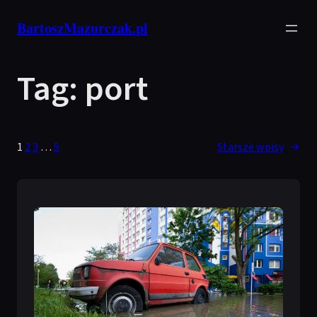
Przejdź
BartoszMazurczak.pl
do
treści
Tag:
port
1
2
3
…
5
Starsze wpisy
→