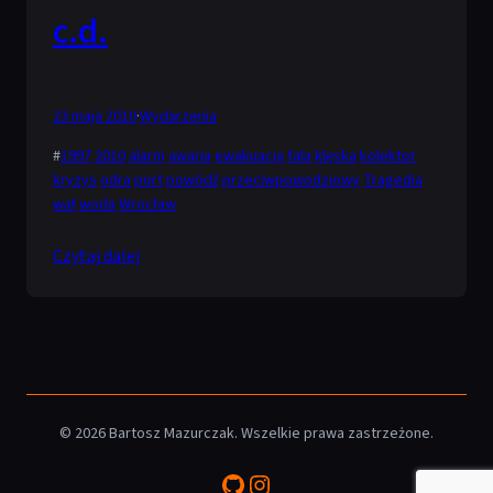
c.d.
23 maja 2010
·
Wydarzenia
#
1997
2010
alarm
awaria
ewakuacja
fala
klęska
kolektor
kryzys
odra
port
powódź
przeciwpowodziowy
Tragedia
wał
woda
Wrocław
Czytaj dalej
© 2026 Bartosz Mazurczak. Wszelkie prawa zastrzeżone.
GitHub
Instagram