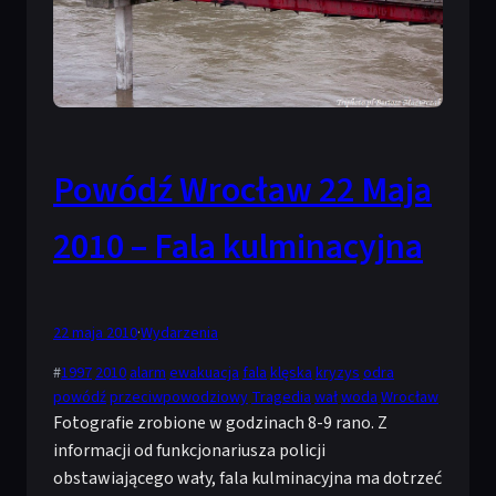
Powódź Wrocław 22 Maja
2010 – Fala kulminacyjna
22 maja 2010
·
Wydarzenia
#
1997
2010
alarm
ewakuacja
fala
klęska
kryzys
odra
powódź
przeciwpowodziowy
Tragedia
wał
woda
Wrocław
Fotografie zrobione w godzinach 8-9 rano. Z
informacji od funkcjonariusza policji
obstawiającego wały, fala kulminacyjna ma dotrzeć