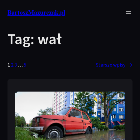
Przejdź
BartoszMazurczak.pl
do
treści
Tag:
wał
1
2
3
…
5
Starsze wpisy
→