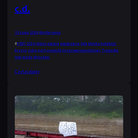
c.d.
23 maja 2010
·
Wydarzenia
#
1997
2010
alarm
awaria
ewakuacja
fala
klęska
kolektor
kryzys
odra
port
powódź
przeciwpowodziowy
Tragedia
wał
woda
Wrocław
Czytaj dalej