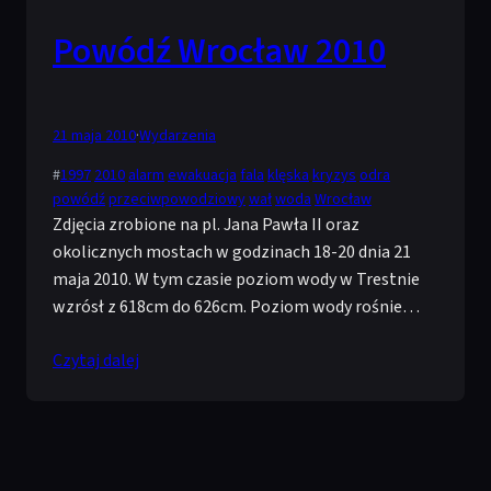
Powódź Wrocław 2010
21 maja 2010
·
Wydarzenia
#
1997
2010
alarm
ewakuacja
fala
klęska
kryzys
odra
powódź
przeciwpowodziowy
wał
woda
Wrocław
Zdjęcia zrobione na pl. Jana Pawła II oraz
okolicznych mostach w godzinach 18-20 dnia 21
maja 2010. W tym czasie poziom wody w Trestnie
wzrósł z 618cm do 626cm. Poziom wody rośnie…
Czytaj dalej