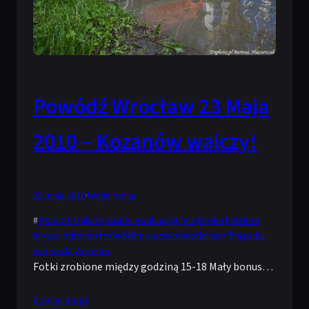
Powódź Wrocław 23 Maja
2010 – Kozanów walczy!
23 maja 2010
·
Wydarzenia
#
1997
2010
alarm
awaria
ewakuacja
fala
klęska
kolektor
kryzys
odra
port
powódź
przeciwpowodziowy
Tragedia
wał
woda
Wrocław
Fotki zrobione między godziną 15-18 Mały bonus…
Czytaj dalej