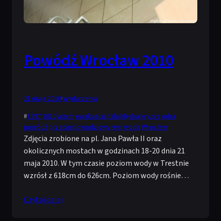
Powódź Wrocław 2010
21 maja 2010
·
Wydarzenia
#
1997
2010
alarm
ewakuacja
fala
klęska
kryzys
odra
powódź
przeciwpowodziowy
wał
woda
Wrocław
Zdjęcia zrobione na pl. Jana Pawła II oraz
okolicznych mostach w godzinach 18-20 dnia 21
maja 2010. W tym czasie poziom wody w Trestnie
wzrósł z 618cm do 626cm. Poziom wody rośnie…
Czytaj dalej