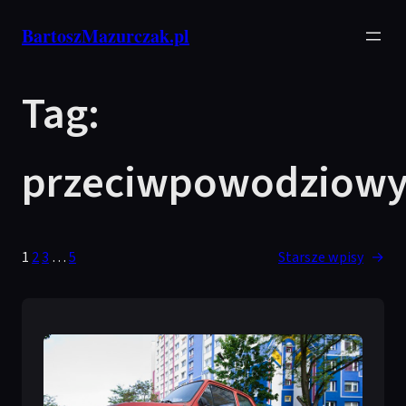
Przejdź
BartoszMazurczak.pl
do
treści
Tag:
przeciwpowodziow
1
2
3
…
5
Starsze wpisy
→