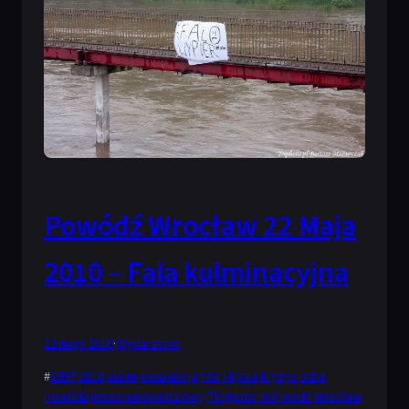
Powódź Wrocław 22 Maja
2010 – Fala kulminacyjna
22 maja 2010
·
Wydarzenia
#
1997
2010
alarm
ewakuacja
fala
klęska
kryzys
odra
powódź
przeciwpowodziowy
Tragedia
wał
woda
Wrocław