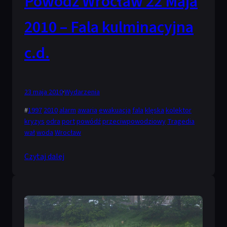
Powódź Wrocław 22 Maja
2010 – Fala kulminacyjna
c.d.
23 maja 2010
·
Wydarzenia
#
1997
2010
alarm
awaria
ewakuacja
fala
klęska
kolektor
kryzys
odra
port
powódź
przeciwpowodziowy
Tragedia
wał
woda
Wrocław
Czytaj dalej