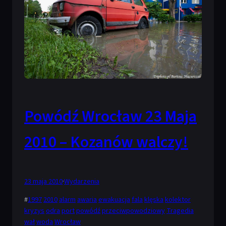
Powódź Wrocław 23 Maja
2010 – Kozanów walczy!
23 maja 2010
·
Wydarzenia
#
1997
2010
alarm
awaria
ewakuacja
fala
klęska
kolektor
kryzys
odra
port
powódź
przeciwpowodziowy
Tragedia
wał
woda
Wrocław